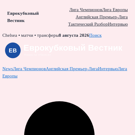
Лига Чемпионов
Лига Европы
Еврокубковый
Английская Премьер-Лига
Вестник
Тактический Разбор
Интервью
Skip
Chelsea • матчи • трансферы
8 августа 2026
Поиск
to
content
News
Лига Чемпионов
Английская Премьер-Лига
Интервью
Лига
Европы