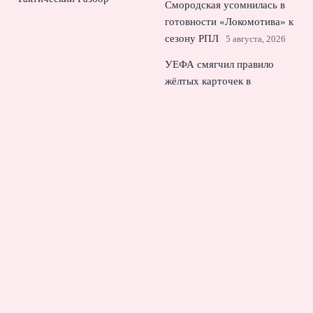
Смородская усомнилась в
готовности «Локомотива» к
сезону РПЛ
5 августа, 2026
УЕФА смягчил правило
жёлтых карточек в
еврокубках на основном
этапе
4 августа, 2026
Тарханов о возвращении
Слуцкого в ЦСКА и рисках
для Игдисамова
3 августа,
2026
© 2026 Еврокубковый Вестник
Новости «Челси»
News