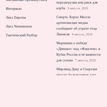
перезагрузки или риск для
клуба
9 августа, 2026
Интервью
Смерть Хорхе Месси:
Лига Европы
аргентинские медиа
Лига Чемпионов
сообщают об утрате отца
Лионеля
8 августа, 2026
Тактический Разбор
Маринкин о победе
«Динамо» над «Факелом» в
Кубке России и её важности
для сезона
7 августа, 2026
Мирлинд Даку в Спартаке
просит болельщиков дать
ему шанс
6 августа, 2026
Смородская усомнилась в
готовности «Локомотива» к
сезону РПЛ
5 августа, 2026