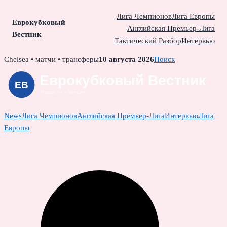
Лига Чемпионов
Лига Европы
Еврокубковый
Английская Премьер-Лига
Вестник
Тактический Разбор
Интервью
Skip
Chelsea • матчи • трансферы
10 августа 2026
Поиск
to
content
News
Лига Чемпионов
Английская Премьер-Лига
Интервью
Лига
Европы