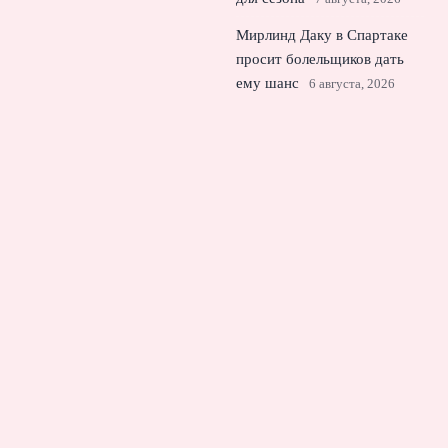
Мирлинд Даку в Спартаке
просит болельщиков дать
ему шанс
6 августа, 2026
Смородская усомнилась в
готовности «Локомотива» к
сезону РПЛ
5 августа, 2026
© 2026 Еврокубковый Вестник
Новости «Челси»
News
Английская Премьер-Лига
Интервью
Лига Европы