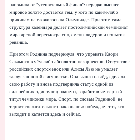
напоминают "утешительный финал": нередко высшее
мировое золото достаётся тем, у кого по каким-либо
причинам не сложилось на Олимпиаде. При этом сама
структура календаря делает постолимпийский чемпионат
мира ареной пересмотра сил, смены лидеров и попыток
реванша.
При этом Роднина подчеркнула, что упрекать Каори
Сакамото в чём‑либо абсолютно некорректно. Отсутствие
российских спортсменок или Алисы Лью не умаляет
заслуг японской фигуристки. Она вышла на лёд, сделала
свою работу и вновь подтвердила статус одной из
сильнейших одиночниц планеты, заработав четвёртый
титул чемпионки мира. Спорт, по словам Родниной, не
терпит сослагательного наклонения: побеждает тот, кто
выходит и катается здесь и сейчас.