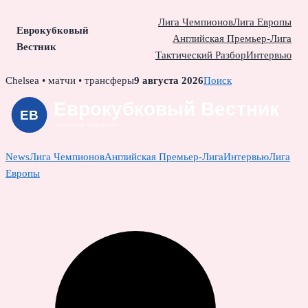
Лига Чемпионов
Лига Европы
Еврокубковый
Английская Премьер-Лига
Вестник
Тактический Разбор
Интервью
Skip
Chelsea • матчи • трансферы
9 августа 2026
Поиск
to
content
News
Лига Чемпионов
Английская Премьер-Лига
Интервью
Лига
Европы