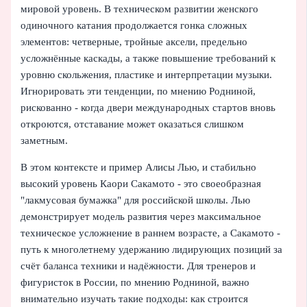
мировой уровень. В техническом развитии женского
одиночного катания продолжается гонка сложных
элементов: четверные, тройные аксели, предельно
усложнённые каскады, а также повышение требований к
уровню скольжения, пластике и интерпретации музыки.
Игнорировать эти тенденции, по мнению Родниной,
рискованно - когда двери международных стартов вновь
откроются, отставание может оказаться слишком
заметным.
В этом контексте и пример Алисы Лью, и стабильно
высокий уровень Каори Сакамото - это своеобразная
"лакмусовая бумажка" для российской школы. Лью
демонстрирует модель развития через максимальное
техническое усложнение в раннем возрасте, а Сакамото -
путь к многолетнему удержанию лидирующих позиций за
счёт баланса техники и надёжности. Для тренеров и
фигуристок в России, по мнению Родниной, важно
внимательно изучать такие подходы: как строится