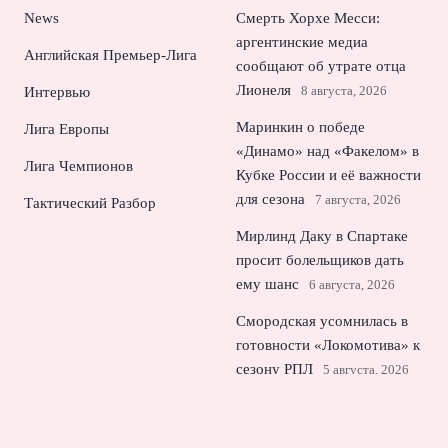
News
Смерть Хорхе Месси:
аргентинские медиа
Английская Премьер-Лига
сообщают об утрате отца
Лионеля
8 августа, 2026
Интервью
Маринкин о победе
Лига Европы
«Динамо» над «Факелом» в
Лига Чемпионов
Кубке России и её важности
для сезона
7 августа, 2026
Тактический Разбор
Мирлинд Даку в Спартаке
просит болельщиков дать
ему шанс
6 августа, 2026
Смородская усомнилась в
готовности «Локомотива» к
сезону РПЛ
5 августа, 2026
УЕФА смягчил правило
жёлтых карточек в