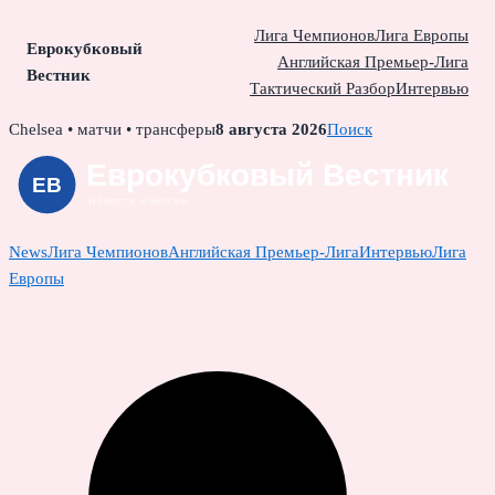
Лига Чемпионов
Лига Европы
Еврокубковый
Английская Премьер-Лига
Вестник
Тактический Разбор
Интервью
Skip
Chelsea • матчи • трансферы
8 августа 2026
Поиск
to
content
News
Лига Чемпионов
Английская Премьер-Лига
Интервью
Лига
Европы