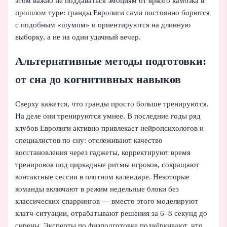
этом важно не поддаваться эмоциям от яркого камбэка в
прошлом туре: гранды Евролиги сами постоянно борются
с подобным «шумом» и ориентируются на длинную
выборку, а не на один удачный вечер.
Альтернативные методы подготовки:
от сна до когнитивных навыков
Сверху кажется, что гранды просто больше тренируются.
На деле они тренируются умнее. В последние годы ряд
клубов Евролиги активно привлекает нейропсихологов и
специалистов по сну: отслеживают качество
восстановления через гаджеты, корректируют время
тренировок под циркадные ритмы игроков, сокращают
контактные сессии в плотном календаре. Некоторые
команды включают в режим недельные блоки без
классических спаррингов — вместо этого моделируют
клатч-ситуации, отрабатывают решения за 6–8 секунд до
сирены. Эксперты по физподготовке подчёркивают, что