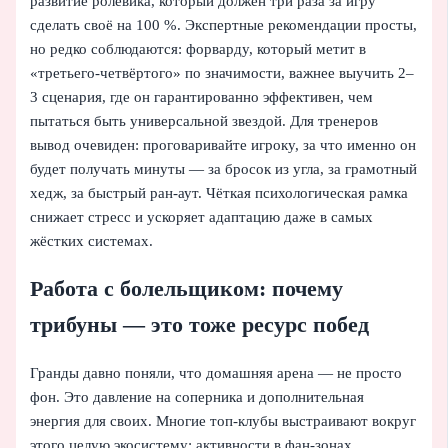
развитие ролевика, который должен три раза за игру
сделать своё на 100 %. Экспертные рекомендации просты,
но редко соблюдаются: форварду, который метит в
«третьего-четвёртого» по значимости, важнее выучить 2–
3 сценария, где он гарантированно эффективен, чем
пытаться быть универсальной звездой. Для тренеров
вывод очевиден: проговаривайте игроку, за что именно он
будет получать минуты — за бросок из угла, за грамотный
хедж, за быстрый ран-аут. Чёткая психологическая рамка
снижает стресс и ускоряет адаптацию даже в самых
жёстких системах.
Работа с болельщиком: почему
трибуны — это тоже ресурс побед
Гранды давно поняли, что домашняя арена — не просто
фон. Это давление на соперника и дополнительная
энергия для своих. Многие топ-клубы выстраивают вокруг
этого целую экосистему: активности в фан-зонах,