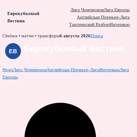
Лига Чемпионов
Лига Европы
Еврокубковый
Английская Премьер-Лига
Вестник
Тактический Разбор
Интервью
Skip
Chelsea • матчи • трансферы
6 августа 2026
Поиск
to
content
News
Лига Чемпионов
Английская Премьер-Лига
Интервью
Лига
Европы