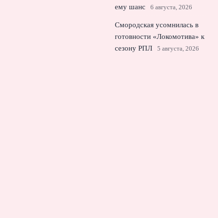
ему шанс
6 августа, 2026
Смородская усомнилась в
готовности «Локомотива» к
сезону РПЛ
5 августа, 2026
УЕФА смягчил правило
жёлтых карточек в
еврокубках на основном
этапе
4 августа, 2026
© 2026 Еврокубковый Вестник
Новости «Челси»
News
Английская Премьер-Лига
Интервью