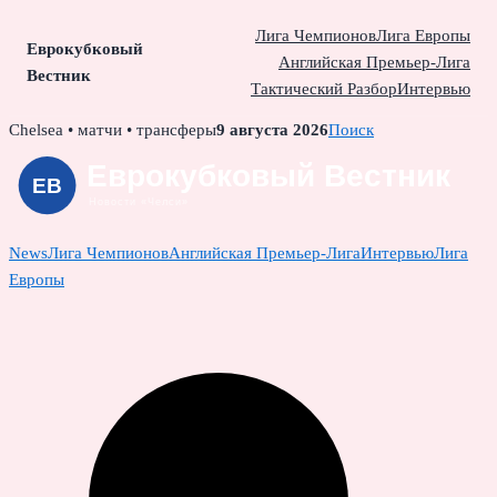
Лига Чемпионов
Лига Европы
Еврокубковый
Английская Премьер-Лига
Вестник
Тактический Разбор
Интервью
Skip
Chelsea • матчи • трансферы
9 августа 2026
Поиск
to
content
News
Лига Чемпионов
Английская Премьер-Лига
Интервью
Лига
Европы