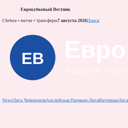
Еврокубковый Вестник
Skip
Chelsea • матчи • трансферы
7 августа 2026
Поиск
to
content
News
Лига Чемпионов
Английская Премьер-Лига
Интервью
Лиг