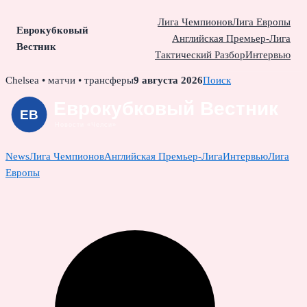
Лига Чемпионов
Лига Европы
Еврокубковый
Английская Премьер-Лига
Вестник
Тактический Разбор
Интервью
Skip
Chelsea • матчи • трансферы
9 августа 2026
Поиск
to
content
News
Лига Чемпионов
Английская Премьер-Лига
Интервью
Лига
Европы