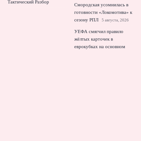
Тактический Разбор
Смородская усомнилась в
готовности «Локомотива» к
сезону РПЛ
5 августа, 2026
УЕФА смягчил правило
жёлтых карточек в
еврокубках на основном
этапе
4 августа, 2026
Тарханов о возвращении
Слуцкого в ЦСКА и рисках
для Игдисамова
3 августа,
2026
© 2026 Еврокубковый Вестник
Новости «Челси»