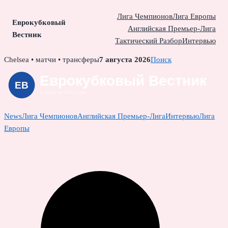
Лига Чемпионов
Лига Европы
Еврокубковый
Английская Премьер-Лига
Вестник
Тактический Разбор
Интервью
Skip
Chelsea • матчи • трансферы
7 августа 2026
Поиск
to
content
News
Лига Чемпионов
Английская Премьер-Лига
Интервью
Лига
Европы