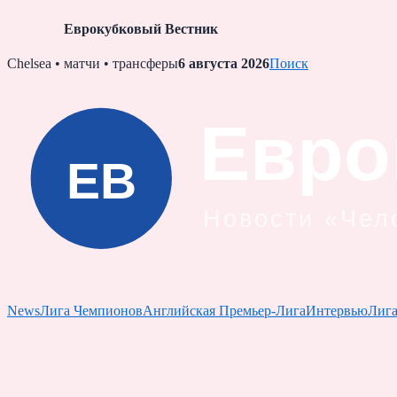
Еврокубковый Вестник
Skip
Chelsea • матчи • трансферы
6 августа 2026
Поиск
to
content
News
Лига Чемпионов
Английская Премьер-Лига
Интервью
Лиг