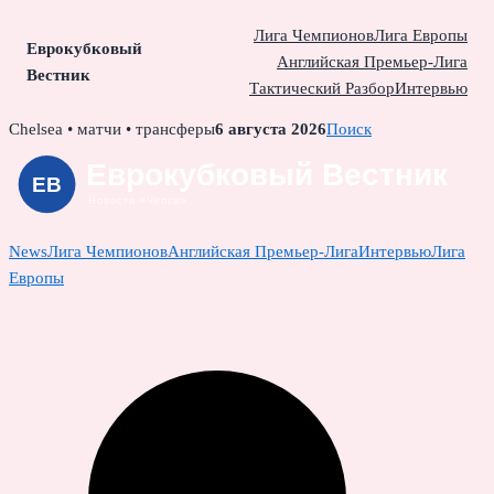
Лига Чемпионов
Лига Европы
Еврокубковый
Английская Премьер-Лига
Вестник
Тактический Разбор
Интервью
Skip
Chelsea • матчи • трансферы
6 августа 2026
Поиск
to
content
News
Лига Чемпионов
Английская Премьер-Лига
Интервью
Лига
Европы