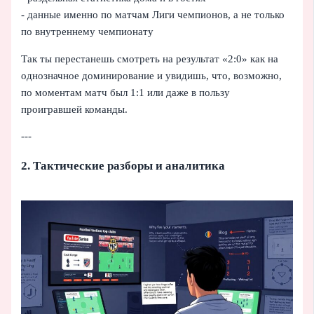
- данные именно по матчам Лиги чемпионов, а не только
по внутреннему чемпионату
Так ты перестанешь смотреть на результат «2:0» как на
однозначное доминирование и увидишь, что, возможно,
по моментам матч был 1:1 или даже в пользу
проигравшей команды.
---
2. Тактические разборы и аналитика