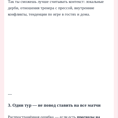
Так ты сможешь лучше считывать контекст: локальные
дерби, отношения тренера с прессой, внутренние
конфликты, тенденции по игре в гостях и дома.
---
3. Один тур — не повод ставить на все матчи
Распространённая ошибка — если есть
прогнозы на