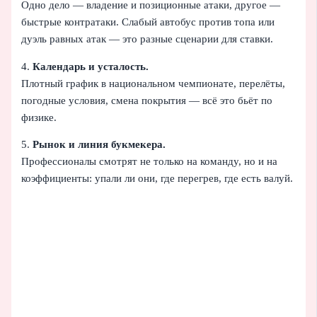
Одно дело — владение и позиционные атаки, другое —
быстрые контратаки. Слабый автобус против топа или
дуэль равных атак — это разные сценарии для ставки.
4.
Календарь и усталость.
Плотный график в национальном чемпионате, перелёты,
погодные условия, смена покрытия — всё это бьёт по
физике.
5.
Рынок и линия букмекера.
Профессионалы смотрят не только на команду, но и на
коэффициенты: упали ли они, где перегрев, где есть валуй.