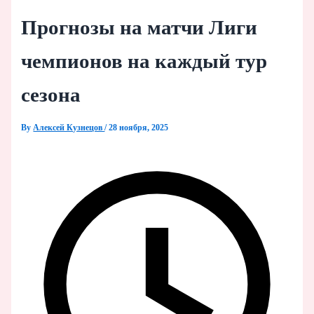
Прогнозы на матчи Лиги
чемпионов на каждый тур
сезона
By
Алексей Кузнецов
/
28 ноября, 2025