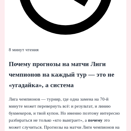
8 минут чтения
Почему прогнозы на матчи Лиги
чемпионов на каждый тур — это не
«угадайка», а система
Лига чемпионов — турнир, где одна замена на 70-й
минуте может перевернуть всё: и результат, и линию
букмекеров, и твой купон. Но именно поэтому интересно
разбираться не только «кто выиграет», а
почему
это
может случиться. Прогнозы на матчи Лиги чемпионов на