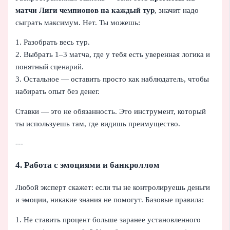
матчи Лиги чемпионов на каждый тур
, значит надо
сыграть максимум. Нет. Ты можешь:
1. Разобрать весь тур.
2. Выбрать 1–3 матча, где у тебя есть уверенная логика и
понятный сценарий.
3. Остальное — оставить просто как наблюдатель, чтобы
набирать опыт без денег.
Ставки — это не обязанность. Это инструмент, который
ты используешь там, где видишь преимущество.
---
4. Работа с эмоциями и банкроллом
Любой эксперт скажет: если ты не контролируешь деньги
и эмоции, никакие знания не помогут. Базовые правила:
1. Не ставить процент больше заранее установленного