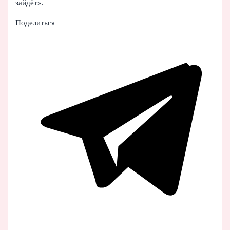
зайдёт».
Поделиться