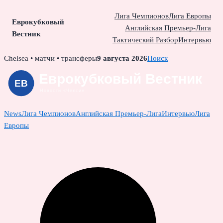
Лига Чемпионов
Лига Европы
Еврокубковый
Английская Премьер-Лига
Вестник
Тактический Разбор
Интервью
Skip
Chelsea • матчи • трансферы
9 августа 2026
Поиск
to
content
News
Лига Чемпионов
Английская Премьер-Лига
Интервью
Лига
Европы