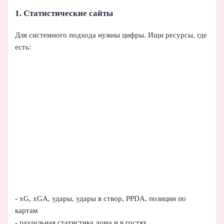
1. Статистические сайты
Для системного подхода нужны цифры. Ищи ресурсы, где
есть:
- xG, xGA, удары, удары в створ, PPDA, позиции по
картам
- раздельная статистика дома и в гостях