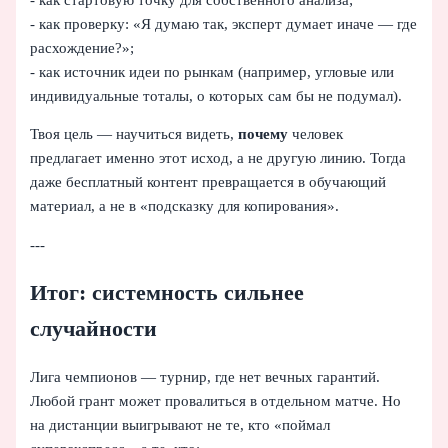
- как проверку: «Я думаю так, эксперт думает иначе — где
расхождение?»;
- как источник идеи по рынкам (например, угловые или
индивидуальные тоталы, о которых сам бы не подумал).
Твоя цель — научиться видеть,
почему
человек
предлагает именно этот исход, а не другую линию. Тогда
даже бесплатный контент превращается в обучающий
материал, а не в «подсказку для копирования».
---
Итог: системность сильнее
случайности
Лига чемпионов — турнир, где нет вечных гарантий.
Любой грант может провалиться в отдельном матче. Но
на дистанции выигрывают не те, кто «поймал