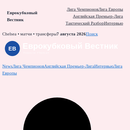
Лига Чемпионов
Лига Европы
Еврокубковый
Английская Премьер-Лига
Вестник
Тактический Разбор
Интервью
Skip
Chelsea • матчи • трансферы
7 августа 2026
Поиск
to
content
News
Лига Чемпионов
Английская Премьер-Лига
Интервью
Лига
Европы