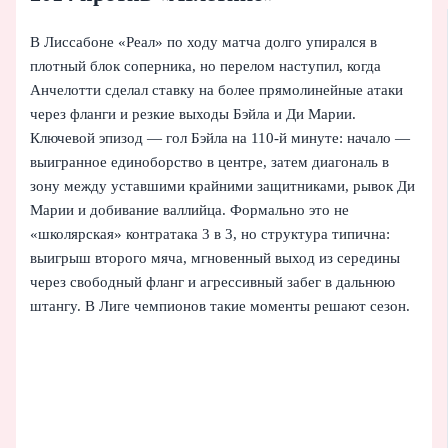
В Лиссабоне «Реал» по ходу матча долго упирался в
плотный блок соперника, но перелом наступил, когда
Анчелотти сделал ставку на более прямолинейные атаки
через фланги и резкие выходы Бэйла и Ди Марии.
Ключевой эпизод — гол Бэйла на 110‑й минуте: начало —
выигранное единоборство в центре, затем диагональ в
зону между уставшими крайними защитниками, рывок Ди
Марии и добивание валлийца. Формально это не
«школярская» контратака 3 в 3, но структура типична:
выигрыш второго мяча, мгновенный выход из середины
через свободный фланг и агрессивный забег в дальнюю
штангу. В Лиге чемпионов такие моменты решают сезон.