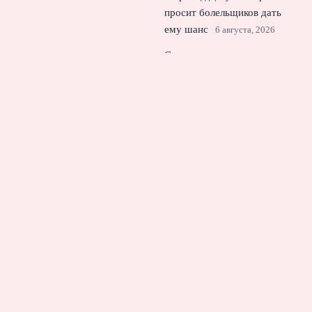
просит болельщиков дать
ему шанс
6 августа, 2026
Смородская усомнилась в
готовности «Локомотива» к
сезону РПЛ
5 августа, 2026
© 2026 Еврокубковый Вестник
Новости «Челси»
News
Английская Премьер-Лига
Интервью
Лига Европы
Лига Чемпионов
Тактический Разбор