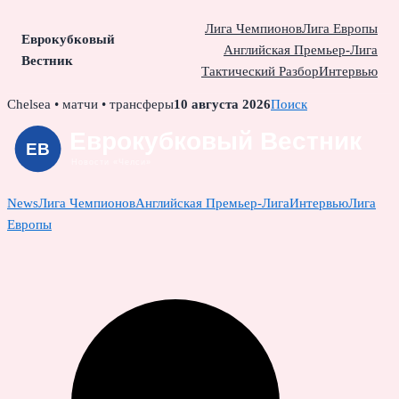
Лига Чемпионов
Лига Европы
Еврокубковый
Английская Премьер-Лига
Вестник
Тактический Разбор
Интервью
Skip
Chelsea • матчи • трансферы
10 августа 2026
Поиск
to
content
News
Лига Чемпионов
Английская Премьер-Лига
Интервью
Лига
Европы